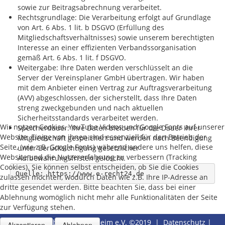
sowie zur Beitragsabrechnung verarbeitet.
Rechtsgrundlage: Die Verarbeitung erfolgt auf Grundlage
von Art. 6 Abs. 1 lit. b DSGVO (Erfüllung des
Mitgliedschaftsverhältnisses) sowie unserem berechtigten
Interesse an einer effizienten Verbandssorganisation
gemäß Art. 6 Abs. 1 lit. f DSGVO.
Weitergabe: Ihre Daten werden verschlüsselt an die
Server der Vereinsplaner GmbH übertragen. Wir haben
mit dem Anbieter einen Vertrag zur Auftragsverarbeitung
(AVV) abgeschlossen, der sicherstellt, dass Ihre Daten
streng zweckgebunden und nach aktuellen
Sicherheitsstandards verarbeitet werden.
Wir nutzen Cookies, YouTube Videos und Google Fonts auf unserer
Speicherdauer: Ihre Daten bleiben für die Dauer Ihrer
Website. Einige von ihnen sind essenziell für den Betrieb der
Mitgliedschaft gespeichert und werden nach Beendigung
Seite, (wie z.B. Google Fonts) während andere uns helfen, diese
unter Berücksichtigung gesetzlicher
Website und die Nutzererfahrung zu verbessern (Tracking
Aufbewahrungsfristen gelöscht.
Cookies). Sie können selbst entscheiden, ob Sie die Cookies
Quelle: https://www.e-recht24.de
zulassen möchten, wodurch Daten wie z.B. Ihre IP-Adresse an
dritte gesendet werden. Bitte beachten Sie, dass bei einer
Ablehnung womöglich nicht mehr alle Funktionalitäten der Seite
zur Verfügung stehen.
Gewerbeverband VG Bellheim e.V. ©2019 |
Datenschutz
|