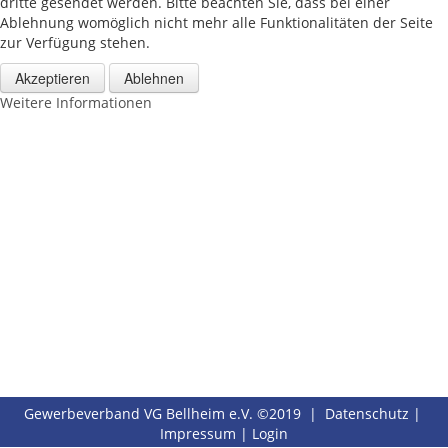
dritte gesendet werden. Bitte beachten Sie, dass bei einer
Datenschutz
Ablehnung womöglich nicht mehr alle Funktionalitäten der Seite
zur Verfügung stehen.
Akzeptieren
Ablehnen
Weitere Informationen
Gewerbeverband VG Bellheim e.V. ©2019 |
Datenschutz
|
Impressum
|
Login