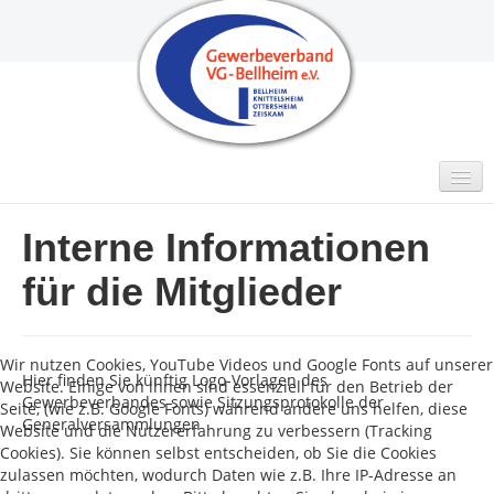
Interne Informationen
MITGLIEDER
Intern
für die Mitglieder
GUTSCHEINE
VIDEO
Wir nutzen Cookies, YouTube Videos und Google Fonts auf unserer
Hier finden Sie künftig Logo-Vorlagen des
Website. Einige von ihnen sind essenziell für den Betrieb der
AKTUELLES
Gewerbeverbandes sowie Sitzungsprotokolle der
Seite, (wie z.B. Google Fonts) während andere uns helfen, diese
Generalversammlungen
Website und die Nutzererfahrung zu verbessern (Tracking
KONTAKT
Cookies). Sie können selbst entscheiden, ob Sie die Cookies
zulassen möchten, wodurch Daten wie z.B. Ihre IP-Adresse an
Impressum