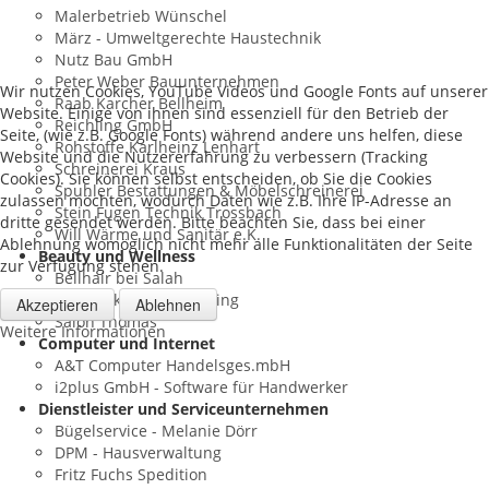
Malerbetrieb Wünschel
März - Umweltgerechte Haustechnik
Nutz Bau GmbH
Peter Weber Bauunternehmen
Wir nutzen Cookies, YouTube Videos und Google Fonts auf unserer
Raab Karcher Bellheim
Website. Einige von ihnen sind essenziell für den Betrieb der
Reichling GmbH
Seite, (wie z.B. Google Fonts) während andere uns helfen, diese
Rohstoffe Karlheinz Lenhart
Website und die Nutzererfahrung zu verbessern (Tracking
Schreinerei Kraus
Cookies). Sie können selbst entscheiden, ob Sie die Cookies
Spuhler Bestattungen & Möbelschreinerei
zulassen möchten, wodurch Daten wie z.B. Ihre IP-Adresse an
Stein Fugen Technik Trossbach
dritte gesendet werden. Bitte beachten Sie, dass bei einer
Will Wärme und Sanitär e.K.
Ablehnung womöglich nicht mehr alle Funktionalitäten der Seite
Beauty und Wellness
zur Verfügung stehen.
Bellhair bei Salah
Kosmetikstudio Reichling
Akzeptieren
Ablehnen
Salon Thomas
Weitere Informationen
Computer und Internet
A&T Computer Handelsges.mbH
i2plus GmbH - Software für Handwerker
Dienstleister und Serviceunternehmen
Bügelservice - Melanie Dörr
DPM - Hausverwaltung
Fritz Fuchs Spedition