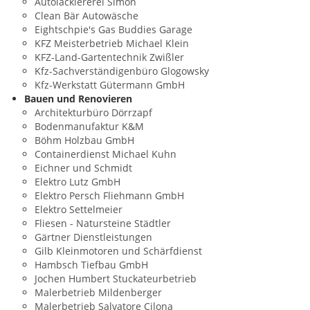
Autolackiererei Simon
Clean Bär Autowäsche
Eightschpie's Gas Buddies Garage
KFZ Meisterbetrieb Michael Klein
KFZ-Land-Gartentechnik Zwißler
Kfz-Sachverständigenbüro Glogowsky
Kfz-Werkstatt Gütermann GmbH
Bauen und Renovieren
Architekturbüro Dörrzapf
Bodenmanufaktur K&M
Böhm Holzbau GmbH
Containerdienst Michael Kuhn
Eichner und Schmidt
Elektro Lutz GmbH
Elektro Persch Fliehmann GmbH
Elektro Settelmeier
Fliesen - Natursteine Städtler
Gärtner Dienstleistungen
Gilb Kleinmotoren und Schärfdienst
Hambsch Tiefbau GmbH
Jochen Humbert Stuckateurbetrieb
Malerbetrieb Mildenberger
Malerbetrieb Salvatore Cilona