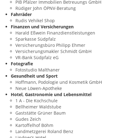
PIB Pfälzer Immobilien Betreuungs GmbH
Rüdiger John ÖPNV-Beratung
Fahrräder
Rudis Vehikel Shop
Finanzen und Versicherungen
Harald Eßwein Finanzdienstleistungen
Sparkasse Südpfalz
Versicherungsbüro Philipp Ehmer
Versicherungsmakler Schmidt GmbH
VR-Bank Südpfalz eG
Fotografie
Fotostudio Malthaner
Gesundheit und Sport
Hoffmann, Podologie und Kosmetik GmbH
Neue Löwen-Apotheke
Hotel, Gastronomie und Lebensmittel
1 A - Die Kochschule
Bellheimer Waldstube
Gaststätte Grüner Baum
Gudes Zeich
Kartoffelhof Böhm
Landmetzgerei Roland Benz
Lindner‘s Hotel