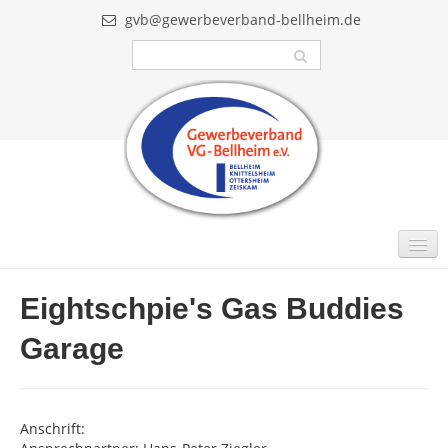
gvb@gewerbeverband-bellheim.de
MITGLIEDER
Eightschpie's Gas Buddies
Intern
Garage
GUTSCHEINE
VIDEO
Anschrift:
AKTUELLES