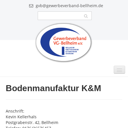
gvb@gewerbeverband-bellheim.de
MITGLIEDER
Bodenmanufaktur K&M
Intern
GUTSCHEINE
Anschrift:
VIDEO
Kevin Kellerhals
Postgrabenstr. 42, Bellheim
AKTUELLES