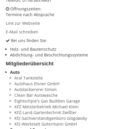
Telefon: 0176/36576457
Öffnungszeiten:
KONTAKT
Termine nach Absprache
Impressum
Link zur Webseite
Datenschutz
E-Mail schreiben
Bei uns finden Sie:
Holz- und Bautenschutz
Abdichtung- und Beschichtungssysteme
Mitgliederübersicht
Auto
Aral Tankstelle
Autohaus Elsner GmbH
Autolackiererei Simon
Clean Bär Autowäsche
Eightschpie's Gas Buddies Garage
KFZ Meisterbetrieb Michael Klein
KFZ-Land-Gartentechnik Zwißler
Kfz-Sachverständigenbüro Glogowsky
Kfz-Werkstatt Gütermann GmbH