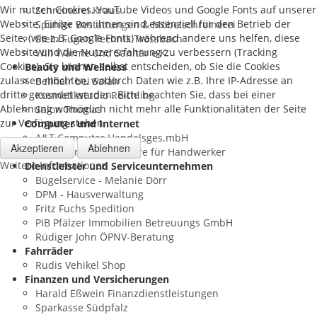
Wir nutzen Cookies, YouTube Videos und Google Fonts auf unserer
Schreinerei Kraus
Website. Einige von ihnen sind essenziell für den Betrieb der
Spuhler Bestattungen & Möbelschreinerei
Seite, (wie z.B. Google Fonts) während andere uns helfen, diese
Stein Fugen Technik Trossbach
Website und die Nutzererfahrung zu verbessern (Tracking
Will Wärme und Sanitär e.K.
Cookies). Sie können selbst entscheiden, ob Sie die Cookies
Beauty und Wellness
zulassen möchten, wodurch Daten wie z.B. Ihre IP-Adresse an
Bellhair bei Salah
dritte gesendet werden. Bitte beachten Sie, dass bei einer
Kosmetikstudio Reichling
Ablehnung womöglich nicht mehr alle Funktionalitäten der Seite
Salon Thomas
zur Verfügung stehen.
Computer und Internet
A&T Computer Handelsges.mbH
Akzeptieren
Ablehnen
i2plus GmbH - Software für Handwerker
Weitere Informationen
Dienstleister und Serviceunternehmen
Bügelservice - Melanie Dörr
DPM - Hausverwaltung
Fritz Fuchs Spedition
PIB Pfälzer Immobilien Betreuungs GmbH
Rüdiger John ÖPNV-Beratung
Fahrräder
Rudis Vehikel Shop
Finanzen und Versicherungen
Harald Eßwein Finanzdienstleistungen
Sparkasse Südpfalz