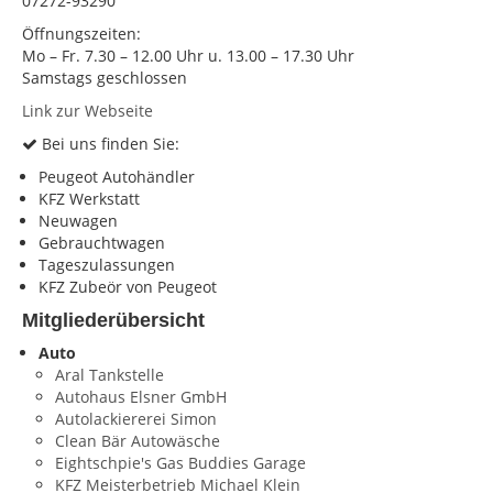
07272-93290
Öffnungszeiten:
KONTAKT
Mo – Fr. 7.30 – 12.00 Uhr u. 13.00 – 17.30 Uhr
Impressum
Samstags geschlossen
Link zur Webseite
Datenschutz
Bei uns finden Sie:
Peugeot Autohändler
KFZ Werkstatt
Neuwagen
Gebrauchtwagen
Tageszulassungen
KFZ Zubeör von Peugeot
Mitgliederübersicht
Auto
Aral Tankstelle
Autohaus Elsner GmbH
Autolackiererei Simon
Clean Bär Autowäsche
Eightschpie's Gas Buddies Garage
KFZ Meisterbetrieb Michael Klein