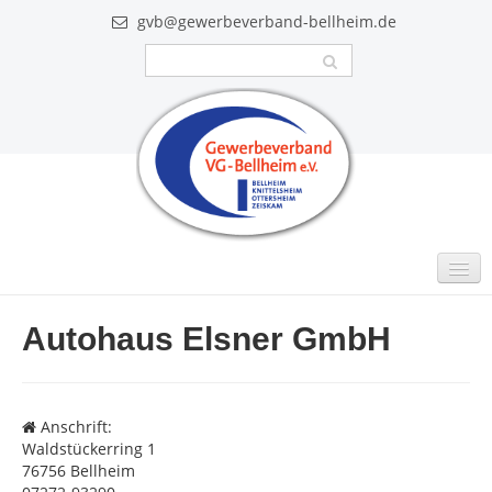
gvb@gewerbeverband-bellheim.de
MITGLIEDER
Autohaus Elsner GmbH
Intern
GUTSCHEINE
Anschrift:
VIDEO
Waldstückerring 1
76756 Bellheim
AKTUELLES