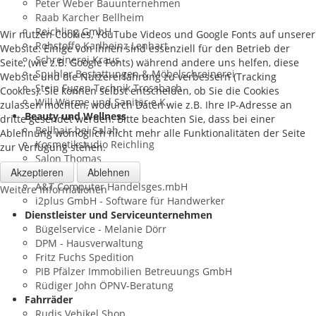
Peter Weber Bauunternehmen
Raab Karcher Bellheim
Reichling GmbH
Wir nutzen Cookies, YouTube Videos und Google Fonts auf unserer
Rohstoffe Karlheinz Lenhart
Website. Einige von ihnen sind essenziell für den Betrieb der
Schreinerei Kraus
Seite, (wie z.B. Google Fonts) während andere uns helfen, diese
Spuhler Bestattungen & Möbelschreinerei
Website und die Nutzererfahrung zu verbessern (Tracking
Stein Fugen Technik Trossbach
Cookies). Sie können selbst entscheiden, ob Sie die Cookies
Will Wärme und Sanitär e.K.
zulassen möchten, wodurch Daten wie z.B. Ihre IP-Adresse an
Beauty und Wellness
dritte gesendet werden. Bitte beachten Sie, dass bei einer
Bellhair bei Salah
Ablehnung womöglich nicht mehr alle Funktionalitäten der Seite
Kosmetikstudio Reichling
zur Verfügung stehen.
Salon Thomas
Akzeptieren
Ablehnen
Computer und Internet
A&T Computer Handelsges.mbH
Weitere Informationen
i2plus GmbH - Software für Handwerker
Dienstleister und Serviceunternehmen
Bügelservice - Melanie Dörr
DPM - Hausverwaltung
Fritz Fuchs Spedition
PIB Pfälzer Immobilien Betreuungs GmbH
Rüdiger John ÖPNV-Beratung
Fahrräder
Rudis Vehikel Shop