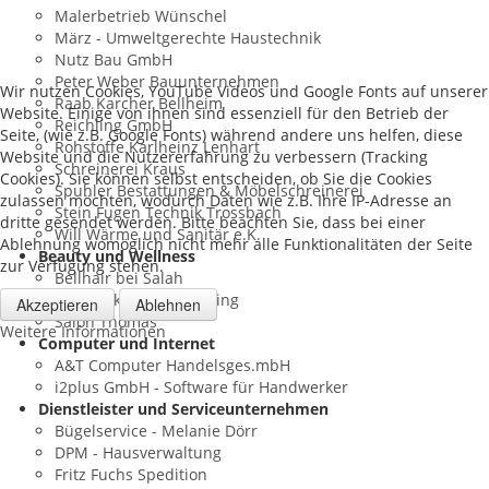
Malerbetrieb Wünschel
März - Umweltgerechte Haustechnik
Nutz Bau GmbH
Peter Weber Bauunternehmen
Wir nutzen Cookies, YouTube Videos und Google Fonts auf unserer
Raab Karcher Bellheim
Website. Einige von ihnen sind essenziell für den Betrieb der
Reichling GmbH
Seite, (wie z.B. Google Fonts) während andere uns helfen, diese
Rohstoffe Karlheinz Lenhart
Website und die Nutzererfahrung zu verbessern (Tracking
Schreinerei Kraus
Cookies). Sie können selbst entscheiden, ob Sie die Cookies
Spuhler Bestattungen & Möbelschreinerei
zulassen möchten, wodurch Daten wie z.B. Ihre IP-Adresse an
Stein Fugen Technik Trossbach
dritte gesendet werden. Bitte beachten Sie, dass bei einer
Will Wärme und Sanitär e.K.
Ablehnung womöglich nicht mehr alle Funktionalitäten der Seite
Beauty und Wellness
zur Verfügung stehen.
Bellhair bei Salah
Kosmetikstudio Reichling
Akzeptieren
Ablehnen
Salon Thomas
Weitere Informationen
Computer und Internet
A&T Computer Handelsges.mbH
i2plus GmbH - Software für Handwerker
Dienstleister und Serviceunternehmen
Bügelservice - Melanie Dörr
DPM - Hausverwaltung
Fritz Fuchs Spedition