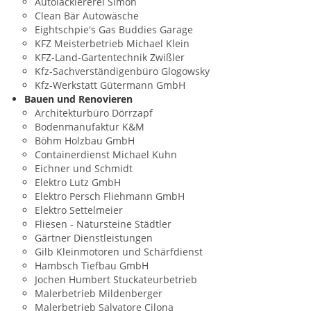
Autolackiererei Simon
Clean Bär Autowäsche
Eightschpie's Gas Buddies Garage
KFZ Meisterbetrieb Michael Klein
KFZ-Land-Gartentechnik Zwißler
Kfz-Sachverständigenbüro Glogowsky
Kfz-Werkstatt Gütermann GmbH
Bauen und Renovieren
Architekturbüro Dörrzapf
Bodenmanufaktur K&M
Böhm Holzbau GmbH
Containerdienst Michael Kuhn
Eichner und Schmidt
Elektro Lutz GmbH
Elektro Persch Fliehmann GmbH
Elektro Settelmeier
Fliesen - Natursteine Städtler
Gärtner Dienstleistungen
Gilb Kleinmotoren und Schärfdienst
Hambsch Tiefbau GmbH
Jochen Humbert Stuckateurbetrieb
Malerbetrieb Mildenberger
Malerbetrieb Salvatore Cilona