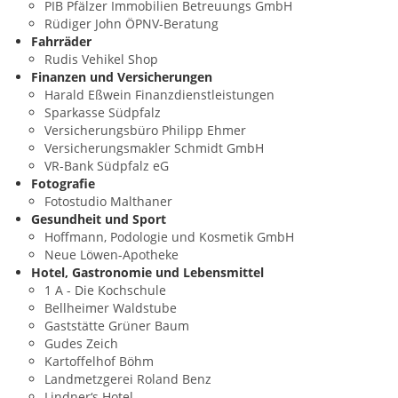
PIB Pfälzer Immobilien Betreuungs GmbH
Rüdiger John ÖPNV-Beratung
Fahrräder
Rudis Vehikel Shop
Finanzen und Versicherungen
Harald Eßwein Finanzdienstleistungen
Sparkasse Südpfalz
Versicherungsbüro Philipp Ehmer
Versicherungsmakler Schmidt GmbH
VR-Bank Südpfalz eG
Fotografie
Fotostudio Malthaner
Gesundheit und Sport
Hoffmann, Podologie und Kosmetik GmbH
Neue Löwen-Apotheke
Hotel, Gastronomie und Lebensmittel
1 A - Die Kochschule
Bellheimer Waldstube
Gaststätte Grüner Baum
Gudes Zeich
Kartoffelhof Böhm
Landmetzgerei Roland Benz
Lindner‘s Hotel