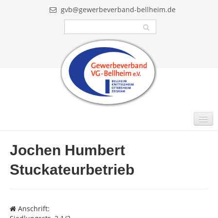
gvb@gewerbeverband-bellheim.de
MITGLIEDER
Jochen Humbert
Intern
Stuckateurbetrieb
GUTSCHEINE
VIDEO
Anschrift:
AKTUELLES