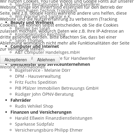
Wir nutzen Cookies, YouTube Videos und Google Fonts auf unserer
Spuhler Bestattungen & Möbelschreinerei
Website. Einige von ihnen sind essenziell für den Betrieb der
Stein Fugen Technik Trossbach
Seite, (wie z.B. Google Fonts) während andere uns helfen, diese
Will Wärme und Sanitär e.K.
Website und die Nutzererfahrung zu verbessern (Tracking
Beauty und Wellness
Cookies). Sie können selbst entscheiden, ob Sie die Cookies
Bellhair bei Salah
zulassen möchten, wodurch Daten wie z.B. Ihre IP-Adresse an
Kosmetikstudio Reichling
dritte gesendet werden. Bitte beachten Sie, dass bei einer
Salon Thomas
Ablehnung womöglich nicht mehr alle Funktionalitäten der Seite
Computer und Internet
zur Verfügung stehen.
A&T Computer Handelsges.mbH
i2plus GmbH - Software für Handwerker
Akzeptieren
Ablehnen
Dienstleister und Serviceunternehmen
Weitere Informationen
Bügelservice - Melanie Dörr
DPM - Hausverwaltung
Fritz Fuchs Spedition
PIB Pfälzer Immobilien Betreuungs GmbH
Rüdiger John ÖPNV-Beratung
Fahrräder
Rudis Vehikel Shop
Finanzen und Versicherungen
Harald Eßwein Finanzdienstleistungen
Sparkasse Südpfalz
Versicherungsbüro Philipp Ehmer