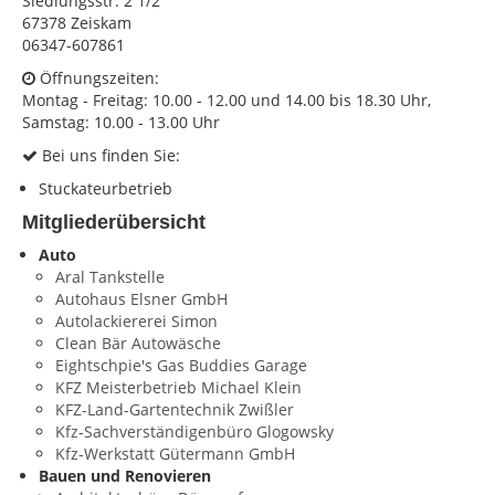
Siedlungsstr. 2 1/2
67378 Zeiskam
KONTAKT
06347-607861
Impressum
Öffnungszeiten:
Montag - Freitag: 10.00 - 12.00 und 14.00 bis 18.30 Uhr,
Datenschutz
Samstag: 10.00 - 13.00 Uhr
Bei uns finden Sie:
Stuckateurbetrieb
Mitgliederübersicht
Auto
Aral Tankstelle
Autohaus Elsner GmbH
Autolackiererei Simon
Clean Bär Autowäsche
Eightschpie's Gas Buddies Garage
KFZ Meisterbetrieb Michael Klein
KFZ-Land-Gartentechnik Zwißler
Kfz-Sachverständigenbüro Glogowsky
Kfz-Werkstatt Gütermann GmbH
Bauen und Renovieren