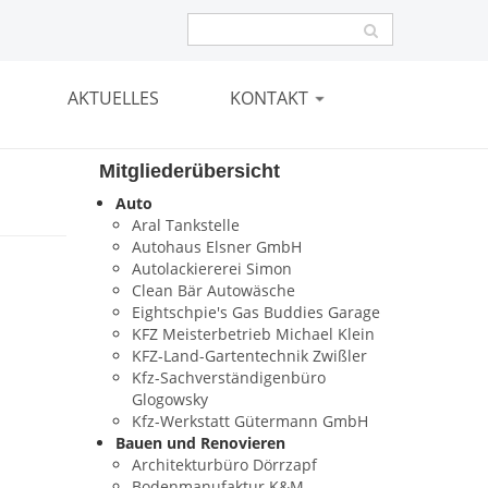
AKTUELLES
KONTAKT
Mitgliederübersicht
Auto
Aral Tankstelle
Autohaus Elsner GmbH
Autolackiererei Simon
Clean Bär Autowäsche
Eightschpie's Gas Buddies Garage
KFZ Meisterbetrieb Michael Klein
KFZ-Land-Gartentechnik Zwißler
Kfz-Sachverständigenbüro
Glogowsky
Kfz-Werkstatt Gütermann GmbH
Bauen und Renovieren
Architekturbüro Dörrzapf
Bodenmanufaktur K&M