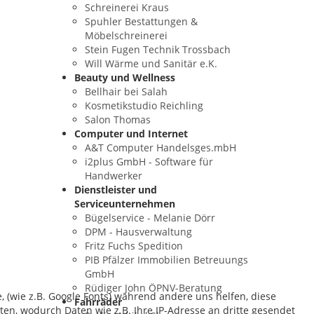
Schreinerei Kraus
Spuhler Bestattungen &
Möbelschreinerei
Stein Fugen Technik Trossbach
Will Wärme und Sanitär e.K.
Beauty und Wellness
Bellhair bei Salah
Kosmetikstudio Reichling
Salon Thomas
Computer und Internet
A&T Computer Handelsges.mbH
i2plus GmbH - Software für
Handwerker
Dienstleister und
Serviceunternehmen
Bügelservice - Melanie Dörr
DPM - Hausverwaltung
Fritz Fuchs Spedition
PIB Pfälzer Immobilien Betreuungs
GmbH
Rüdiger John ÖPNV-Beratung
, (wie z.B. Google Fonts) während andere uns helfen, diese
Fahrräder
ten, wodurch Daten wie z.B. Ihre IP-Adresse an dritte gesendet