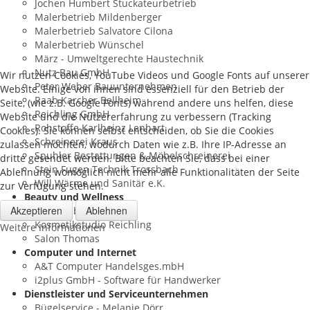
Jochen Humbert Stuckateurbetrieb
Malerbetrieb Mildenberger
Malerbetrieb Salvatore Cilona
Malerbetrieb Wünschel
März - Umweltgerechte Haustechnik
Nutz Bau GmbH
Wir nutzen Cookies, YouTube Videos und Google Fonts auf unserer
Peter Weber Bauunternehmen
Website. Einige von ihnen sind essenziell für den Betrieb der
Raab Karcher Bellheim
Seite, (wie z.B. Google Fonts) während andere uns helfen, diese
Reichling GmbH
Website und die Nutzererfahrung zu verbessern (Tracking
Rohstoffe Karlheinz Lenhart
Cookies). Sie können selbst entscheiden, ob Sie die Cookies
Schreinerei Kraus
zulassen möchten, wodurch Daten wie z.B. Ihre IP-Adresse an
Spuhler Bestattungen & Möbelschreinerei
dritte gesendet werden. Bitte beachten Sie, dass bei einer
Stein Fugen Technik Trossbach
Ablehnung womöglich nicht mehr alle Funktionalitäten der Seite
Will Wärme und Sanitär e.K.
zur Verfügung stehen.
Beauty und Wellness
Akzeptieren
Ablehnen
Bellhair bei Salah
Kosmetikstudio Reichling
Weitere Informationen
Salon Thomas
Computer und Internet
A&T Computer Handelsges.mbH
i2plus GmbH - Software für Handwerker
Dienstleister und Serviceunternehmen
Bügelservice - Melanie Dörr