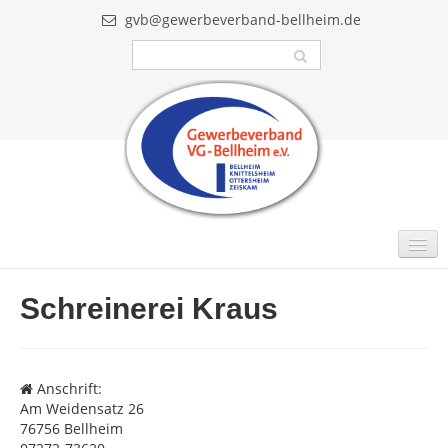
gvb@gewerbeverband-bellheim.de
MITGLIEDER
Schreinerei Kraus
Intern
GUTSCHEINE
Anschrift:
VIDEO
Am Weidensatz 26
76756 Bellheim
AKTUELLES