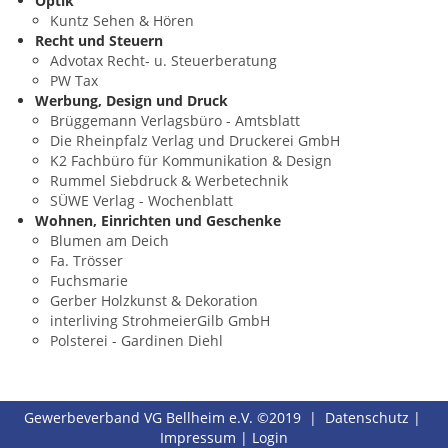
Optik
Kuntz Sehen & Hören
Recht und Steuern
Advotax Recht- u. Steuerberatung
PW Tax
Werbung, Design und Druck
Brüggemann Verlagsbüro - Amtsblatt
Die Rheinpfalz Verlag und Druckerei GmbH
K2 Fachbüro für Kommunikation & Design
Rummel Siebdruck & Werbetechnik
SÜWE Verlag - Wochenblatt
Wohnen, Einrichten und Geschenke
Blumen am Deich
Fa. Trösser
Fuchsmarie
Gerber Holzkunst & Dekoration
interliving StrohmeierGilb GmbH
Polsterei - Gardinen Diehl
Gewerbeverband VG Bellheim e.V. ©2019 |
Datenschutz
|
Impressum
|
Login