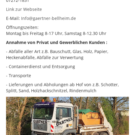
07272-1831
Link zur Webseite
KONTAKT
E-Mail:
Info@gaertner-bellheim.de
Impressum
Öffnungszeiten:
Datenschutz
Montag bis Freitag 8-17 Uhr, Samstag 8-12.30 Uhr
Annahme von Privat und Gewerblichen Kunden :
- Abfälle aller Art z.B. Bauschutt, Glas, Holz, Papier,
Heckenabfälle, Abfälle zur Verwertung
- Containerdienst und Entsorgung
- Transporte
- Lieferungen und Abholungen ab Hof von z.B. Schotter,
Splitt, Sand, Holzhackschnitzel, Rindenmulch