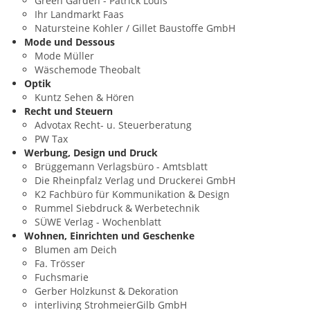
Green Garden - Patrick Louis
Ihr Landmarkt Faas
Natursteine Kohler / Gillet Baustoffe GmbH
Mode und Dessous
Mode Müller
Wäschemode Theobalt
Optik
Kuntz Sehen & Hören
Recht und Steuern
Advotax Recht- u. Steuerberatung
PW Tax
Werbung, Design und Druck
Brüggemann Verlagsbüro - Amtsblatt
Die Rheinpfalz Verlag und Druckerei GmbH
K2 Fachbüro für Kommunikation & Design
Rummel Siebdruck & Werbetechnik
SÜWE Verlag - Wochenblatt
Wohnen, Einrichten und Geschenke
Blumen am Deich
Fa. Trösser
Fuchsmarie
Gerber Holzkunst & Dekoration
interliving StrohmeierGilb GmbH