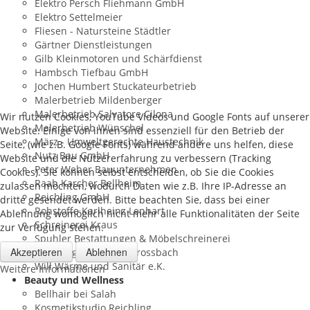
Elektro Persch Fliehmann GmbH
Elektro Settelmeier
Fliesen - Natursteine Städtler
Gärtner Dienstleistungen
Gilb Kleinmotoren und Schärfdienst
Hambsch Tiefbau GmbH
Jochen Humbert Stuckateurbetrieb
Malerbetrieb Mildenberger
Malerbetrieb Salvatore Cilona
Wir nutzen Cookies, YouTube Videos und Google Fonts auf unserer
Malerbetrieb Wünschel
Website. Einige von ihnen sind essenziell für den Betrieb der
März - Umweltgerechte Haustechnik
Seite, (wie z.B. Google Fonts) während andere uns helfen, diese
Nutz Bau GmbH
Website und die Nutzererfahrung zu verbessern (Tracking
Peter Weber Bauunternehmen
Cookies). Sie können selbst entscheiden, ob Sie die Cookies
Raab Karcher Bellheim
zulassen möchten, wodurch Daten wie z.B. Ihre IP-Adresse an
Reichling GmbH
dritte gesendet werden. Bitte beachten Sie, dass bei einer
Rohstoffe Karlheinz Lenhart
Ablehnung womöglich nicht mehr alle Funktionalitäten der Seite
Schreinerei Kraus
zur Verfügung stehen.
Spuhler Bestattungen & Möbelschreinerei
Akzeptieren
Ablehnen
Stein Fugen Technik Trossbach
Will Wärme und Sanitär e.K.
Weitere Informationen
Beauty und Wellness
Bellhair bei Salah
Kosmetikstudio Reichling