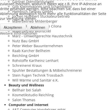
Gärtner Dienstleistungen
zulassen möchten, wodurch Daten wie z.B. Ihre IP-Adresse an
Gilb Kleinmotoren und Schärfdienst
dritte gesendet werden. Bitte beachten Sie, dass bei einer
Hambsch Tiefbau GmbH
Ablehnung womöglich nicht mehr alle Funktionalitäten der Seite
Jochen Humbert Stuckateurbetrieb
zur Verfügung stehen.
Malerbetrieb Mildenberger
Malerbetrieb Salvatore Cilona
Akzeptieren
Ablehnen
Malerbetrieb Wünschel
Weitere Informationen
März - Umweltgerechte Haustechnik
Nutz Bau GmbH
Peter Weber Bauunternehmen
Raab Karcher Bellheim
Reichling GmbH
Rohstoffe Karlheinz Lenhart
Schreinerei Kraus
Spuhler Bestattungen & Möbelschreinerei
Stein Fugen Technik Trossbach
Will Wärme und Sanitär e.K.
Beauty und Wellness
Bellhair bei Salah
Kosmetikstudio Reichling
Salon Thomas
Computer und Internet
A&T Computer Handelsges.mbH