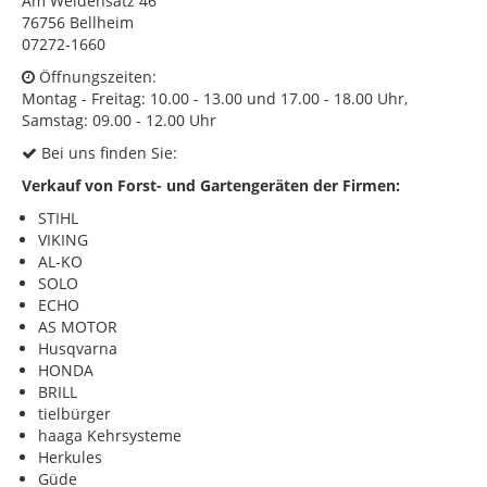
Am Weidensatz 46
76756 Bellheim
KONTAKT
07272-1660
Impressum
Öffnungszeiten:
Montag - Freitag: 10.00 - 13.00 und 17.00 - 18.00 Uhr,
Datenschutz
Samstag: 09.00 - 12.00 Uhr
Bei uns finden Sie:
Verkauf von Forst- und Gartengeräten der Firmen:
STIHL
VIKING
AL-KO
SOLO
ECHO
AS MOTOR
Husqvarna
HONDA
BRILL
tielbürger
haaga Kehrsysteme
Herkules
Güde