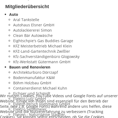
Mitgliederübersicht
Auto
Aral Tankstelle
Autohaus Elsner GmbH
Autolackiererei Simon
Clean Bär Autowäsche
Eightschpie's Gas Buddies Garage
KFZ Meisterbetrieb Michael Klein
KFZ-Land-Gartentechnik Zwißler
Kfz-Sachverständigenbüro Glogowsky
Kfz-Werkstatt Gütermann GmbH
Bauen und Renovieren
Architekturbüro Dörrzapf
Bodenmanufaktur K&M
Böhm Holzbau GmbH
Containerdienst Michael Kuhn
Eichner und Schmidt
Wir nutzen Cookies, YouTube Videos und Google Fonts auf unserer
Elektro Lutz GmbH
Website. Einige von ihnen sind essenziell für den Betrieb der
Elektro Persch Fliehmann GmbH
Seite, (wie z.B. Google Fonts) während andere uns helfen, diese
Elektro Settelmeier
Website und die Nutzererfahrung zu verbessern (Tracking
Fliesen - Natursteine Städtler
Cookies). Sie können selbst entscheiden, ob Sie die Cookies