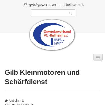
gvb@gewerbeverband-bellheim.de
MITGLIEDER
Gilb Kleinmotoren und
Intern
Schärfdienst
GUTSCHEINE
VIDEO
Anschrift:
AKTUELLES